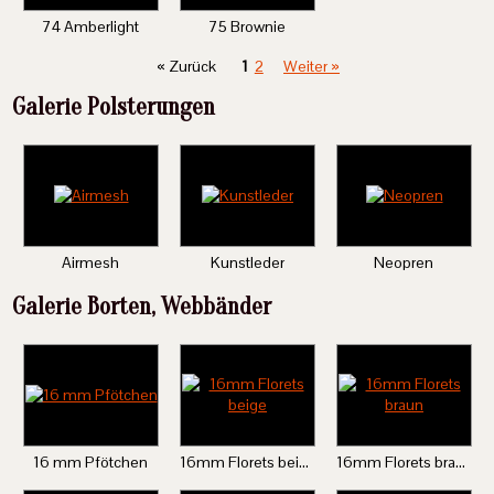
74 Amberlight
75 Brownie
« Zurück
1
2
Weiter »
Galerie Polsterungen
Airmesh
Kunstleder
Neopren
Galerie Borten, Webbänder
16 mm Pfötchen
16mm Florets beige
16mm Florets braun